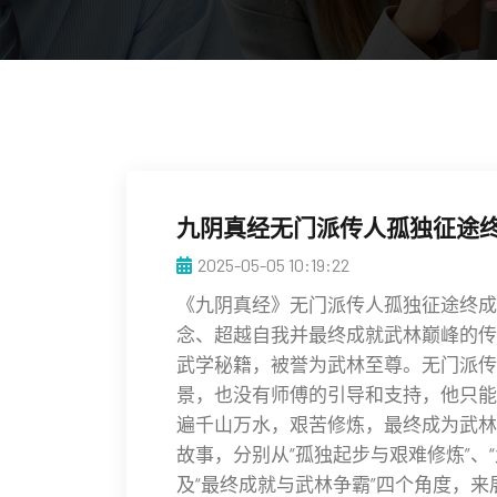
九阴真经无门派传人孤独征途
2025-05-05 10:19:22
《九阴真经》无门派传人孤独征途终成
念、超越自我并最终成就武林巅峰的传
武学秘籍，被誉为武林至尊。无门派传
景，也没有师傅的引导和支持，他只能
遍千山万水，艰苦修炼，最终成为武林
故事，分别从“孤独起步与艰难修炼”、
及“最终成就与武林争霸”四个角度，