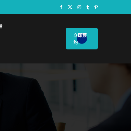
旨
立即预
约