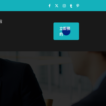
旨
立即预
约